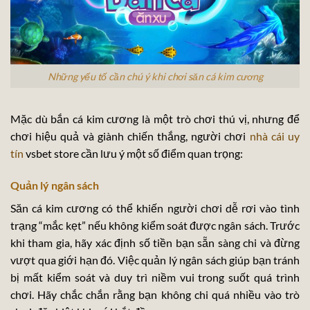
Những yếu tố cần chú ý khi chơi săn cá kim cương
Mặc dù bắn cá kim cương là một trò chơi thú vị, nhưng để
chơi hiệu quả và giành chiến thắng, người chơi
nhà cái uy
tín
vsbet store cần lưu ý một số điểm quan trọng:
Quản lý ngân sách
Săn cá kim cương có thể khiến người chơi dễ rơi vào tình
trạng “mắc kẹt” nếu không kiểm soát được ngân sách. Trước
khi tham gia, hãy xác định số tiền bạn sẵn sàng chi và đừng
vượt qua giới hạn đó. Việc quản lý ngân sách giúp bạn tránh
bị mất kiểm soát và duy trì niềm vui trong suốt quá trình
chơi. Hãy chắc chắn rằng bạn không chi quá nhiều vào trò