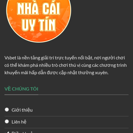
Vsbet
là nền tảng giải trí trực tuyến nổi bật, nơi người chơi
có thể khám phá nhiều trò chơi thú vị cùng các chương trình
khuyến mãi hấp dẫn được cập nhật thường xuyên.
VỀ CHÚNG TÔI
Giới thiệu
Liên hệ