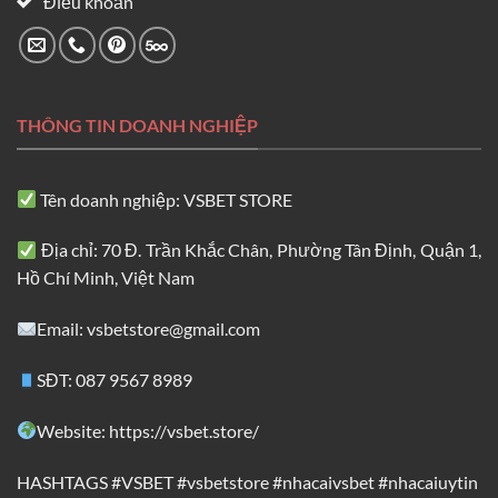
Điều khoản
THÔNG TIN DOANH NGHIỆP
Tên doanh nghiệp: VSBET STORE
Địa chỉ: 70 Đ. Trần Khắc Chân, Phường Tân Định, Quận 1,
Hồ Chí Minh, Việt Nam
Email:
vsbetstore@gmail.com
SĐT: 087 9567 8989
Website:
https://vsbet.store/
HASHTAGS #VSBET #vsbetstore #nhacaivsbet #nhacaiuytin