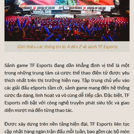
Giới thiệu các thông tin từ A đến Z về sảnh TF Esports
Sảnh game TF Esports đang dần khẳng định vị thế là một
trong những trung tâm cá cược thể thao điện tử được yêu
thích nhất trên thị trường hiện nay. Tập trung chủ yếu vào
các giải đấu eSports tầm cỡ, sảnh game mang đến hệ thống
cược đa dạng, linh hoạt và vô cùng dễ tiếp cận. Đặc biệt, TF
Esports nổi bật với công nghệ truyền phát siêu tốc và giao
diện mượt mà đến từng thao tác.
Được xây dựng trên nền tảng hiện đại, TF Esports liên tục
cập nhật hàng ngàn trận đấu mỗi tuần, bao gồm các bộ môn