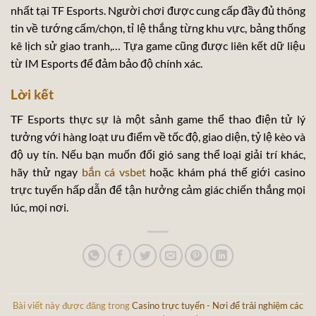
nhất tại TF Esports. Người chơi được cung cấp đầy đủ thông
tin về tướng cấm/chọn, tỉ lệ thắng từng khu vực, bảng thống
kê lịch sử giao tranh,… Tựa game cũng được liên kết dữ liệu
từ IM Esports để đảm bảo độ chính xác.
Lời kết
TF Esports thực sự là một sảnh game thể thao điện tử lý
tưởng với hàng loạt ưu điểm về tốc độ, giao diện, tỷ lệ kèo và
độ uy tín. Nếu bạn muốn đổi gió sang thể loại giải trí khác,
hãy thử ngay
bắn cá vsbet
hoặc khám phá thế giới casino
trực tuyến hấp dẫn để tận hưởng cảm giác chiến thắng mọi
lúc, mọi nơi.
Bài viết này được đăng trong
Casino trực tuyến - Nơi để trải nghiệm các