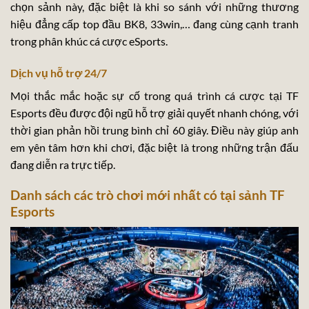
chọn sảnh này, đặc biệt là khi so sánh với những thương
hiệu đẳng cấp top đầu BK8, 33win,… đang cùng cạnh tranh
trong phân khúc cá cược eSports.
Dịch vụ hỗ trợ 24/7
Mọi thắc mắc hoặc sự cố trong quá trình cá cược tại TF
Esports đều được đội ngũ hỗ trợ giải quyết nhanh chóng, với
thời gian phản hồi trung bình chỉ 60 giây. Điều này giúp anh
em yên tâm hơn khi chơi, đặc biệt là trong những trận đấu
đang diễn ra trực tiếp.
Danh sách các trò chơi mới nhất có tại sảnh TF
Esports