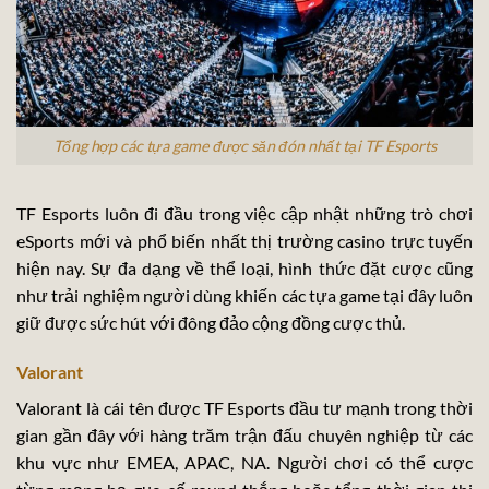
Tổng hợp các tựa game được săn đón nhất tại TF Esports
TF Esports luôn đi đầu trong việc cập nhật những trò chơi
eSports mới và phổ biến nhất thị trường casino trực tuyến
hiện nay. Sự đa dạng về thể loại, hình thức đặt cược cũng
như trải nghiệm người dùng khiến các tựa game tại đây luôn
giữ được sức hút với đông đảo cộng đồng cược thủ.
Valorant
Valorant là cái tên được TF Esports đầu tư mạnh trong thời
gian gần đây với hàng trăm trận đấu chuyên nghiệp từ các
khu vực như EMEA, APAC, NA. Người chơi có thể cược