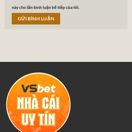
này cho lần bình luận kế tiếp của tôi.