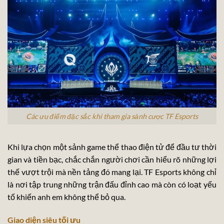
Các ưu điểm đặc sắc khi tham gia sảnh cược TF Esports
Khi lựa chọn một sảnh game thể thao điện tử để đầu tư thời
gian và tiền bạc, chắc chắn người chơi cần hiểu rõ những lợi
thế vượt trội mà nền tảng đó mang lại. TF Esports không chỉ
là nơi tập trung những trận đấu đỉnh cao mà còn có loạt yếu
tố khiến anh em không thể bỏ qua.
Giao diện siêu tối ưu