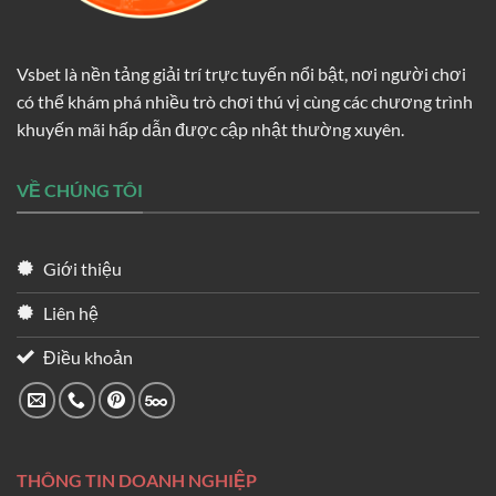
Vsbet
là nền tảng giải trí trực tuyến nổi bật, nơi người chơi
có thể khám phá nhiều trò chơi thú vị cùng các chương trình
khuyến mãi hấp dẫn được cập nhật thường xuyên.
VỀ CHÚNG TÔI
Giới thiệu
Liên hệ
Điều khoản
THÔNG TIN DOANH NGHIỆP