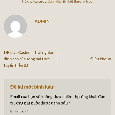
trò chơi cá cược
. Đánh dấu
liên kết thường trực
.
ADMIN
DB Live Casino – Trải nghiệm
đỉnh cao của sòng bài trực
Điều khoản
tuyến hiện đại
Để lại một bình luận
Email của bạn sẽ không được hiển thị công khai.
Các
trường bắt buộc được đánh dấu
*
Bình luận
*